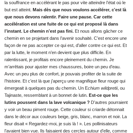
la souffrance en accélérant le pas pour vite atteindre l’état où le
but est atteint.
Mais dès que nous voulons accélérer, c’est là
que nous devons ralentir. Faire une pause.
Car cette
accélération est une fuite de ce qui est proposé là dans
l’instant. Le chemin n’est pas fini.
Et nous allons gâcher ce
chemin en se projetant dans l’avenir souhaité. C’est encore une
façon de ne pas accepter ce qui est, d’aller contre ce qui est. Et
par la lutte, le moment n’en devient que plus difficile. En
ralentissant, je profitais encore pleinement du chemin. Je
m’arrêtais pour ajuster mes chaussures, boire un peu d’eau.
Avec un peu plus de confort, je pouvais profiter de la suite de
l’histoire. Et c’est là que j’aperçu une magnifique fleur rouge qui
émergeait à quelques pas du chemin. Un E
chium wildpretii
, ou
Tajinaste, ressemblant à un bonnet de lutin.
Est-ce que les
lutins poussent dans la lave volcanique ?
D’autres pourraient
y voir un beau piment rouge. Cette couleur si criarde détonnait
dans le décor aux couleurs beige, gris, blanc, marron et noir. La
fleur disait « Regardez-moi, je suis là ! ». Les pollinisateurs
l’avaient bien vue. Ils faisaient des cercles autour d’elle, comme