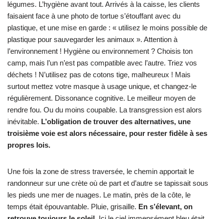
légumes. L’hygiène avant tout. Arrivés à la caisse, les clients
faisaient face à une photo de tortue s’étouffant avec du
plastique, et une mise en garde : « utilisez le moins possible de
plastique pour sauvegarder les animaux ». Attention à
l’environnement ! Hygiène ou environnement ? Choisis ton
camp, mais l’un n’est pas compatible avec l’autre. Triez vos
déchets ! N’utilisez pas de cotons tige, malheureux ! Mais
surtout mettez votre masque à usage unique, et changez-le
régulièrement. Dissonance cognitive. Le meilleur moyen de
rendre fou. Ou du moins coupable. La transgression est alors
inévitable.
L’obligation de trouver des alternatives, une
troisième voie est alors nécessaire, pour rester fidèle à ses
propres lois.
Une fois la zone de stress traversée, le chemin apportait le
randonneur sur une crète où de part et d’autre se tapissait sous
les pieds une mer de nuages. Le matin, près de la côte, le
temps était épouvantable. Pluie, grisaille.
En s’élevant, on
retrouve toujours le soleil.
Ici le ciel immensément bleu était